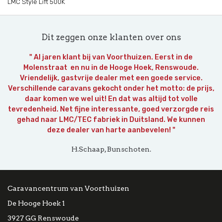
LMC Style Lift 500K
Dit zeggen onze klanten over ons
" Al jaren klant bij van Voorthuizen. Eerst in de
Molenstraat en nu in de Hooge Hoek, Renswoude.
Vriendelijk, gastvrije dealer met een goede service.
Verschillende caravans gekocht onder het motto: de prijs,
daar komen we wel uit! En dat was altijd tot volle
tevredenheid. Net fijne interessante, goed verzorgde reis
gehad naar LMC/TEC fabriek in Duitsland. We kunnen
deze dealer van harte aanbevelen! "
H.Schaap, Bunschoten.
Caravancentrum van Voorthuizen
De Hooge Hoek 1
3927 GG Renswoude