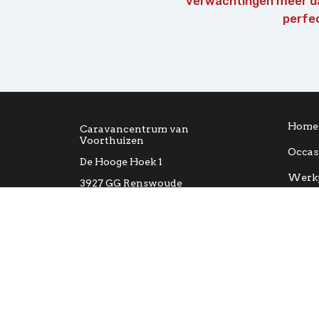
verwachtingen meer da
perfec
Home
Caravancentrum van
Voorthuizen
Occas
De Hooge Hoek 1
Werkp
3927 GG Renswoude
0318 57 1364
info@vanvoorthuizen.nl