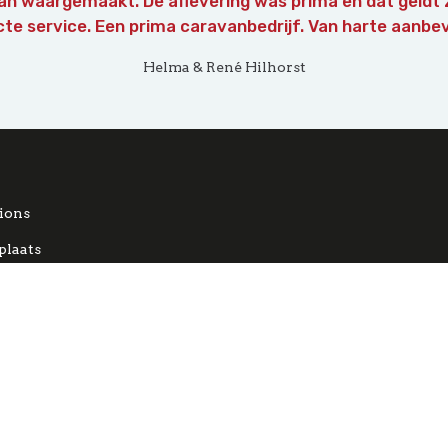
n waargemaakt. De aflevering was prima en dat geldt 
te service. Een prima caravanbedrijf. Van harte aanbev
Helma & René Hilhorst
ions
laats