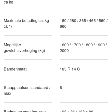
ca kg
Maximale belading ca. kg
180 / 280 / 365 / 465 / 560 /
c), *)
660
Mogelijke
1600 / 1700 / 1800 / 1900 /
gewichtsverhoging (kg)
2000
Bandenmaat
185 R 14 C
Slaapplaatsen standaard /
6
max
Bedmaten voor (ca. cm)
198 x 86 / 188 x 86