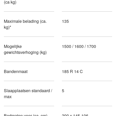
(ca kg)
Maximale belading (ca.
135
kg)*
Mogelijke
1500 / 1600 / 1700
gewichtsverhoging (kg)
Bandenmaat
185 R 14 C
Slaapplaatsen standaard /
5
max
Bedmaten voor (ca. cm)
200 x 145-106