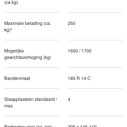
(ca kg)
Maximale belading (ca.
250
kg)*
Mogelijke
1600 / 1700
gewichtsverhoging (kg)
Bandenmaat
185 R 14 C
Slaapplaatsen standaard /
4
max
Bedmaten voor (ca. cm)
205 x 145-110