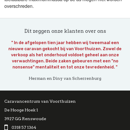
overschreden.
Dit zeggen onze klanten over ons
" In de afgelopen tien jaar hebben wij tweemaal een
nieuwe caravan gekocht bij van Voorthuizen. Zowel de
verkoop als het onderhoud voldoet geheel aan onze
verwachtingen. Beide zaken gebeuren met een "no
nonsense" mentaliteit en tot onze tevredenheid. "
Herman en Diny van Scherrenburg
Caravancentrum van Voorthuizen
De Hooge Hoek 1
3927 GG Renswoude
0318 57 1364