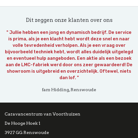
Dit zeggen onze klanten over ons
" Jullie hebben een jong en dynamisch bedrijf. De service
is prima, als je een klacht hebt wordt deze snel en naar
volle tevredenheid verholpen. Als je een vraag over
bijvoorbeeld techniek hebt, wordt alles duidelijk uitgelegd
en eventueel hulp aangeboden. Een aktie als een bezoek
aan de LMC-fabriek werd door ons zeer gewaardeerd! De
showroom is uitgebreid en overzichtelijk. Oftewel, niets
dan lof. "
fam Hidding, Renswoude
Caravancentrum van Voorthuizen
De Hooge Hoek 1
3927 GG Renswoude