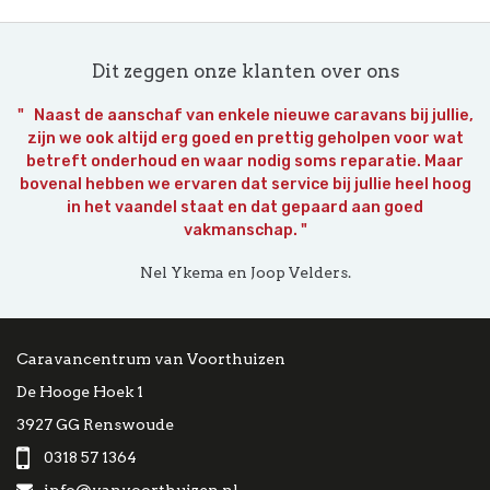
Dit zeggen onze klanten over ons
" Naast de aanschaf van enkele nieuwe caravans bij jullie,
zijn we ook altijd erg goed en prettig geholpen voor wat
betreft onderhoud en waar nodig soms reparatie. Maar
bovenal hebben we ervaren dat service bij jullie heel hoog
in het vaandel staat en dat gepaard aan goed
vakmanschap. "
Nel Ykema en Joop Velders.
Caravancentrum van Voorthuizen
De Hooge Hoek 1
3927 GG Renswoude
0318 57 1364
info@vanvoorthuizen.nl